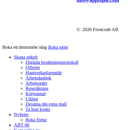
©
2026
Frostcode AB
Boka ett demomöte idag
Boka möte
Close
Skapa enkelt
Menu
Digitala besiktningsprotokoll
Offerter
Hantverkarformulär
Arbetsdagbok
Arbetsorder
Reseräkning
Körjournal
Utlägg
Designa din egna mall
Ta bort konto
Nyheter
Boka förtur
ABT 06