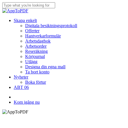
Skip
to
Close
main
Search
content
Menu
Skapa enkelt
Digitala besiktningsprotokoll
Offerter
Hantverkarformulär
Arbetsdagbok
Arbetsorder
Reseräkning
Körjournal
Utlägg
Designa din egna mall
Ta bort konto
Nyheter
Boka förtur
ABT 06
facebook
instagram
Kom igång nu