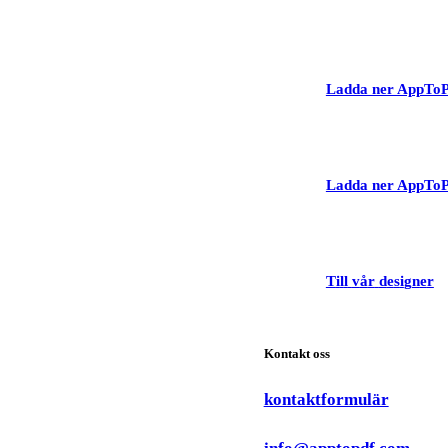
Ladda ner AppToP
Ladda ner AppToP
T
i
l
l
v
å
r
d
e
s
i
g
n
e
r
Kontakt oss
kontaktformulär
info@apptopdf.com