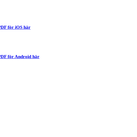
DF för iOS här
DF för Android här