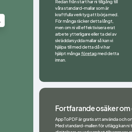
Redan från start har ni tillgång till
våra standard-mallar som är
kraftfulla verktyg att börja med.
För många räcker detta långt,
men om ni vill effektivisera erat
arbete ytterligare eller ta del av
skräddarsydda mallar så kan vi
hjälpa till med detta då vi har
hjälpt många
företag
med detta
innan.
Fortfarande osäker om d
AppToPDF är gratis att använda och omede
Med standard-mallen för utlägg kan ni ta
digitalisera er verksamhet tillsammans