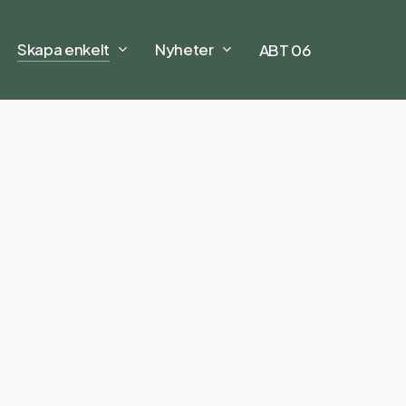
Skapa enkelt
Nyheter
ABT 06
 det fanns
 ni kunnat
n digitalt
gnera med