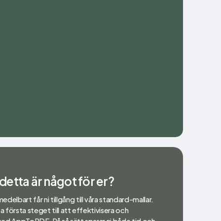
etta är något för er?
lbart får ni tillgång till våra standard-mallar.
 första steget till att effektivisera och
 med AppToPDF. På så sätt sparar ni både tid och