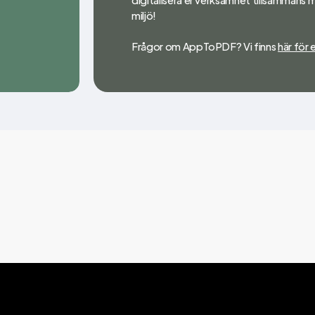
miljö!
Frågor om AppToPDF? Vi finns
här för e