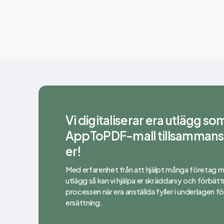
Kontakta oss för att bli Enterprise-kund
Vi digitaliserar era utlägg so
AppToPDF-mall tillsamman
er!
Med erfarenhet från att hjälpt många företag 
utlägg så kan vi hjälpa er skräddarsy och förbätt
processen när era anställda fyller i underlagen fö
ersättning.