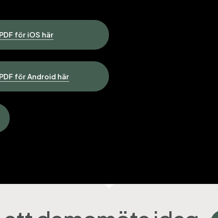
DF för iOS här
Kontakt o
DF för Android här
kontaktfor
info@app
©
2026
Fr