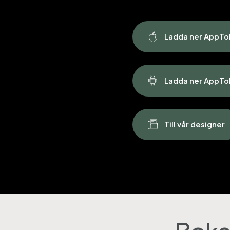
Ladda ner AppToP
Ladda ner AppToP
T
i
l
l
v
å
r
d
e
s
i
g
n
e
r