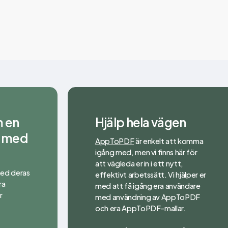
m en
Hjälp hela vägen
s med
AppToPDF
är enkelt att komma
igång med, men vi finns här för
att vägleda er in i ett nytt,
med deras
effektivt arbetssätt. Vi hjälper er
ra
med att få igång era användare
r
med användning av AppToPDF
och era AppToPDF-mallar.