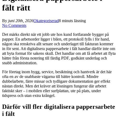
fält rätt
By
juni 20th, 2026
Okategoriserad
8 minuts läsning
No Comments
Det märks direkt när ett jobb ute hos kund fortfarande bygger på
papper. En arbetsorder ligger i bilen, ett protokoll fylls i för hand,
någon ska renskriva allt senare och underlaget till fakturan kommer
in för sent. Att digitalisera pappersarbete i fält handlar därför inte om
att byta format för sakens skull. Det handlar om att få arbetet att flyta
bättre från första notering till färdig PDF, godkänt underlag och
snabb administration.
För företag inom bygg, service, besiktning och hantverk är det här
ofta en av de snabbaste vägarna till bättre kontroll. Mindre
dubbelarbete, färre missar och tydligare dokumentation ger effekt
nästan direkt. Men det kräver att lösningen fungerar där arbetet
faktiskt sker – i mobilen eller surfplattan, ute på plats, under
tidspress och utan extra krångel.
Därför vill fler digitalisera pappersarbete
i fält