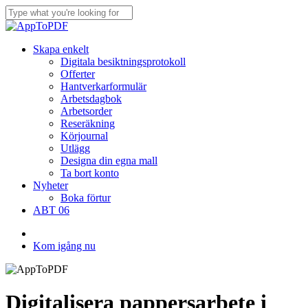
Skip
to
Close
main
Search
content
Menu
Skapa enkelt
Digitala besiktningsprotokoll
Offerter
Hantverkarformulär
Arbetsdagbok
Arbetsorder
Reseräkning
Körjournal
Utlägg
Designa din egna mall
Ta bort konto
Nyheter
Boka förtur
ABT 06
facebook
instagram
Kom igång nu
Digitalisera pappersarbete i