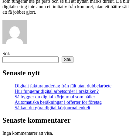
som fungerar ute på plats och se till att nyttan märks direkt. Då blir
digitalisering inte ännu ett initiativ från kontoret, utan ett bättre sätt
att få jobbet gjort.
Sök
Sök
Senaste nytt
Digitalt fakturaunderlag från fält utan dubbelarbete
Hur fungerar digital arbetsorder i praktiken?
Så bygger du digital körjournal som håller
Automatiska beräkningar i offerter för företag
Så kan du göra digital körjournal enkelt
Senaste kommentarer
Inga kommentarer att visa.