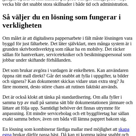
vecka blir det snabbt stora skillnader i både tid och administration.
Så väljer du en lösning som fungerar i
verkligheten
Om målet är att digitalisera pappersarbete i fält måste lösningen vara
byggd för just fältarbete. Det låter självklart, men många system är i
grunden skrivbordsverktyg som råkar ha en mobilvy. Det räcker
sällan för hantverkare, servicetekniker och besiktningspersonal som
jobbar under skiftande förhållanden.
Det som brukar avgöra i vardagen är enkelheten. Kan användaren
öppna rätt mall direkt? Går det snabbt att fylla i uppgifter, ta bilder
och signera? Kan dokumentet skickas vidare utan extra steg? Ju
färre moment, desto större chans att rutinen faktiskt används.
Det är också klokt att tänka på standardisering. Om alla fyller i
samma typ av mall på samma sätt blir dokumentationen jämnare och
lättare att följa upp. Samtidigt behöver det finnas utrymme för
anpassning. Ett mindre servicebolag och ett byggföretag har sällan
exakt samma behov, även om båda vill lämna pappret bakom sig.
En lösning som kombinerar färdiga mallar med möjlighet att
skapa
egna
brukar därför passa bäst. Då kan ni komma igång snabbt och