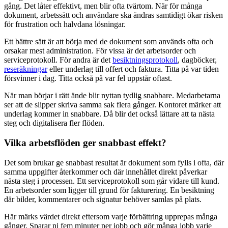
gång. Det låter effektivt, men blir ofta tvärtom. När för många
dokument, arbetssätt och användare ska ändras samtidigt ökar risken
för frustration och halvdana lösningar.
Ett bättre sätt är att börja med de dokument som används ofta och
orsakar mest administration. För vissa är det arbetsorder och
serviceprotokoll. För andra är det
besiktningsprotokoll
, dagböcker,
reseräkningar
eller underlag till offert och faktura. Titta på var tiden
försvinner i dag. Titta också på var fel uppstår oftast.
När man börjar i rätt ände blir nyttan tydlig snabbare. Medarbetarna
ser att de slipper skriva samma sak flera gånger. Kontoret märker att
underlag kommer in snabbare. Då blir det också lättare att ta nästa
steg och digitalisera fler flöden.
Vilka arbetsflöden ger snabbast effekt?
Det som brukar ge snabbast resultat är dokument som fylls i ofta, där
samma uppgifter återkommer och där innehållet direkt påverkar
nästa steg i processen. Ett serviceprotokoll som går vidare till kund.
En arbetsorder som ligger till grund för fakturering. En besiktning
där bilder, kommentarer och signatur behöver samlas på plats.
Här märks värdet direkt eftersom varje förbättring upprepas många
gånger. Sparar ni fem minuter per jobb och gör många jobb varje