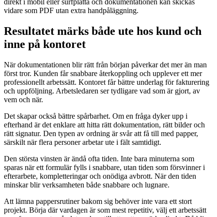
direkt i mobil eller surfplatta och dokumentationen kan skickas
vidare som PDF utan extra handpåläggning.
Resultatet märks både ute hos kund och
inne på kontoret
När dokumentationen blir rätt från början påverkar det mer än man
först tror. Kunden får snabbare återkoppling och upplever ett mer
professionellt arbetssätt. Kontoret får bättre underlag för fakturering
och uppföljning. Arbetsledaren ser tydligare vad som är gjort, av
vem och när.
Det skapar också bättre spårbarhet. Om en fråga dyker upp i
efterhand är det enklare att hitta rätt dokumentation, rätt bilder och
rätt signatur. Den typen av ordning är svår att få till med papper,
särskilt när flera personer arbetar ute i fält samtidigt.
Den största vinsten är ändå ofta tiden. Inte bara minuterna som
sparas när ett formulär fylls i snabbare, utan tiden som försvinner i
efterarbete, kompletteringar och onödiga avbrott. När den tiden
minskar blir verksamheten både snabbare och lugnare.
Att lämna pappersrutiner bakom sig behöver inte vara ett stort
projekt. Börja där vardagen är som mest repetitiv, välj ett arbetssätt