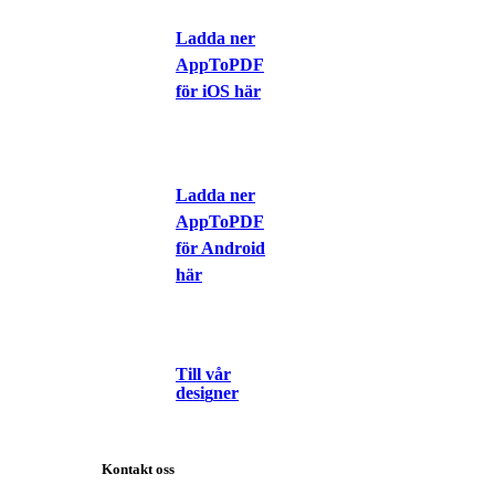
Ladda ner
AppToPDF
för iOS här
Ladda ner
AppToPDF
för Android
här
T
i
l
l
v
å
r
d
e
s
i
g
n
e
r
Kontakt oss