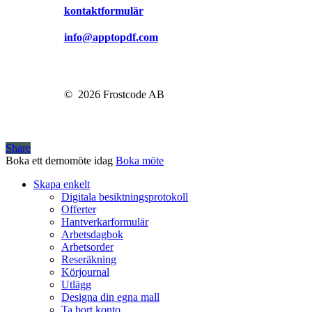
kontaktformulär
info@apptopdf.com
©
2026
Frostcode AB
Share
Boka ett demomöte idag
Boka möte
Close
Skapa enkelt
Menu
Digitala besiktningsprotokoll
Offerter
Hantverkarformulär
Arbetsdagbok
Arbetsorder
Reseräkning
Körjournal
Utlägg
Designa din egna mall
Ta bort konto