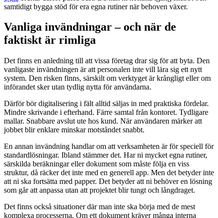
samtidigt bygga stöd för era egna rutiner när behoven växer.
Vanliga invändningar – och när de
faktiskt är rimliga
Det finns en anledning till att vissa företag drar sig för att byta. Den
vanligaste invändningen är att personalen inte vill lära sig ett nytt
system. Den risken finns, särskilt om verktyget är krångligt eller om
införandet sker utan tydlig nytta för användarna.
Därför bör digitalisering i fält alltid säljas in med praktiska fördelar.
Mindre skrivande i efterhand. Färre samtal från kontoret. Tydligare
mallar. Snabbare avslut ute hos kund. När användaren märker att
jobbet blir enklare minskar motståndet snabbt.
En annan invändning handlar om att verksamheten är för speciell för
standardlösningar. Ibland stämmer det. Har ni mycket egna rutiner,
särskilda beräkningar eller dokument som måste följa en viss
struktur, då räcker det inte med en generell app. Men det betyder inte
att ni ska fortsätta med papper. Det betyder att ni behöver en lösning
som går att anpassa utan att projektet blir tungt och långdraget.
Det finns också situationer där man inte ska börja med de mest
komplexa processerna. Om ett dokument kräver många interna