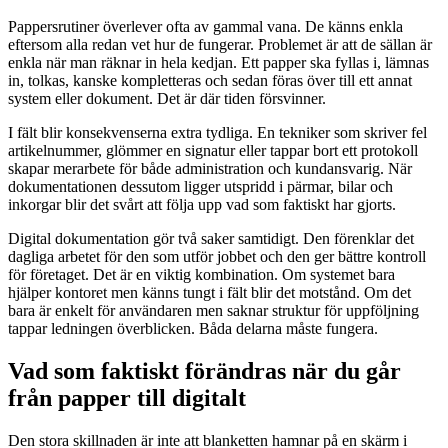
Pappersrutiner överlever ofta av gammal vana. De känns enkla
eftersom alla redan vet hur de fungerar. Problemet är att de sällan är
enkla när man räknar in hela kedjan. Ett papper ska fyllas i, lämnas
in, tolkas, kanske kompletteras och sedan föras över till ett annat
system eller dokument. Det är där tiden försvinner.
I fält blir konsekvenserna extra tydliga. En tekniker som skriver fel
artikelnummer, glömmer en signatur eller tappar bort ett protokoll
skapar merarbete för både administration och kundansvarig. När
dokumentationen dessutom ligger utspridd i pärmar, bilar och
inkorgar blir det svårt att följa upp vad som faktiskt har gjorts.
Digital dokumentation gör två saker samtidigt. Den förenklar det
dagliga arbetet för den som utför jobbet och den ger bättre kontroll
för företaget. Det är en viktig kombination. Om systemet bara
hjälper kontoret men känns tungt i fält blir det motstånd. Om det
bara är enkelt för användaren men saknar struktur för uppföljning
tappar ledningen överblicken. Båda delarna måste fungera.
Vad som faktiskt förändras när du går
från papper till digitalt
Den stora skillnaden är inte att blanketten hamnar på en skärm i