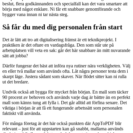
beslut, flera godkännanden och specialfall kan det vara smartare att
börja med något enklare. Ni får ett snabbare genomförande och
bygger vana innan ni tar nästa steg.
Så får du med dig personalen från start
Det är lätt att tro att digitalisering främst är ett teknikprojekt. I
praktiken är det oftare en vardagsfråga. Den som står ute på
arbetsplatsen vill veta en sak: går det här snabbare än mitt nuvarande
sätt att jobba?
Därför fungerar det bäst att införa nya rutiner nära verkligheten. Välj
en eller två mallar som används ofta. Låt några personer testa dem i
skarpt läge. Justera sådant som skaver. När flödet sitter kan ni rulla
ut det bredare.
Undvik också att bygga för mycket från början. En mall som täcker
90 procent av behoven och används varje dag är bättre än en perfekt
mall som känns tung att fylla i. Det går alltid att förfina senare. Det
viktiga i början är att få ett fungerande arbetssätt som personalen
faktiskt vill använda.
För många företag är det här också punkten där AppToPDF blir
relevant – just för att uppstarten kan gå snabbt, mallarna används