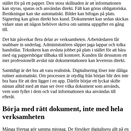
stället för på ett papper. Den stora skillnaden är att informationen
kan styras, sparas och användas direkt. Fält kan göras obligatoriska.
Beräkningar kan ske automatiskt. Bilder kan bifogas på plats.
Signering kan göras direkt hos kund. Dokumentet kan sedan skickas
vidare utan att någon behöver skriva om samma uppgifter en gång
till.
Det här påverkar flera delar av verksamheten. Arbetsledaren får
snabbare in underlag. Administratören slipper jaga lappar och tolka
handstilar. Teknikern kan avsluta jobbet på plats i stället för att bära
med sig pappershögar tillbaka till kontoret. Kunden får dessutom ett
mer professionellt avslut när dokumentationen kan levereras direkt.
Samtidigt är det bra att vara realistisk. Digitalisering löser inte dåliga
rutiner automatiskt. Om processen är otydlig från början blir den inte
bra bara för att den ligger i en app. Därför börjar ett lyckat skifte
nästan alltid med att man ser över vilka dokument som används,
vem som fyller i dem och vad informationen ska användas till
efteråt.
Börja med rätt dokument, inte med hela
verksamheten
Många företag gör samma misstag. De försöker digitalisera allt på en