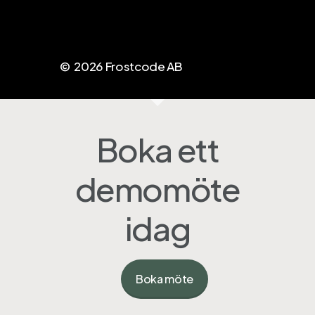
Kontakt oss
kontaktformulär
info@apptopdf.com
©
2026
Frostcode AB
Boka ett
demomöte
idag
Boka möte