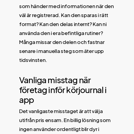
som händer med informationen när den
väl är registrerad. Kan den sparas i rätt
format? Kan den delas internt? Kan ni
använda den i era befintliga rutiner?
Många missar den delen och fastnar
senare i manuella steg som äter upp
tidsvinsten.
Vanliga misstag när
företag inför körjournal i
app
Det vanligaste misstaget är att välja
utifrån pris ensam. En billig lösning som
ingen använder ordentligt blir dyr i