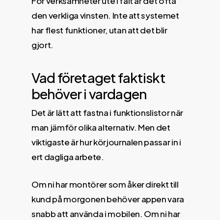
För verksamheter ute i fält är det ofta
den verkliga vinsten. Inte att systemet
har flest funktioner, utan att det blir
gjort.
Vad företaget faktiskt
behöver i vardagen
Det är lätt att fastna i funktionslistor när
man jämför olika alternativ. Men det
viktigaste är hur körjournalen passar in i
ert dagliga arbete.
Om ni har montörer som åker direkt till
kund på morgonen behöver appen vara
snabb att använda i mobilen. Om ni har