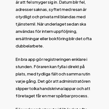
är att fel smyger sig in. Datum blir fel,
adresser saknas, syftet med resan är
otydligt och privata mil blandas med
tjänstemil. När underlaget sedan ska
användas för intern uppföljning,
ersättningar eller bokföring blir det ofta
dubbelarbete.
En bra app gör registreringen enklare i
stunden. Föraren kan fylla i direkt på
plats, med tydliga fält och samma rutin
varje gång. Det gör att administratören
slipper tolka handskrivna lappar och att
företaget får en mer spårbar process.