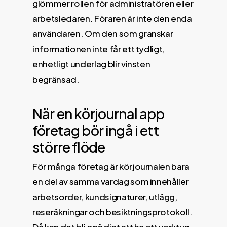
glömmer rollen för administratören eller
arbetsledaren. Föraren är inte den enda
användaren. Om den som granskar
informationen inte får ett tydligt,
enhetligt underlag blir vinsten
begränsad.
När en körjournal app
företag bör ingå i ett
större flöde
För många företag är körjournalen bara
en del av samma vardag som innehåller
arbetsorder, kundsignaturer, utlägg,
reseräkningar och besiktningsprotokoll.
Då kan det bli onödigt att ha ett verktyg