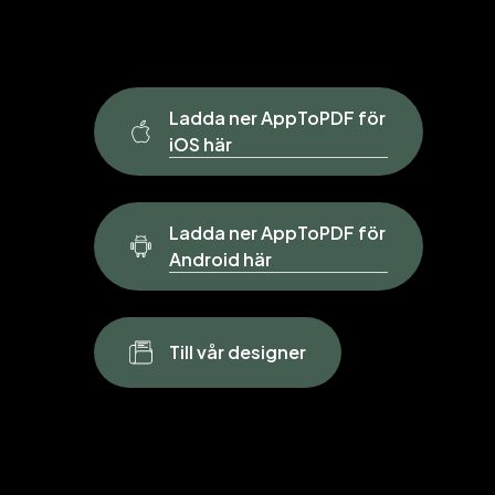
Ladda ner AppToPDF för
iOS här
Ladda ner AppToPDF för
Android här
T
i
l
l
v
å
r
d
e
s
i
g
n
e
r