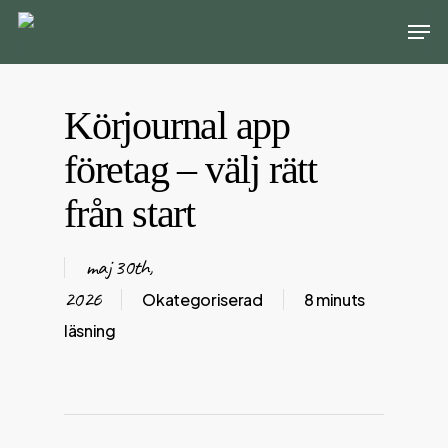
Skip
Men
to
main
content
Körjournal app
företag – välj rätt
från start
maj 30th,
2026
Okategoriserad
8 minuts
läsning