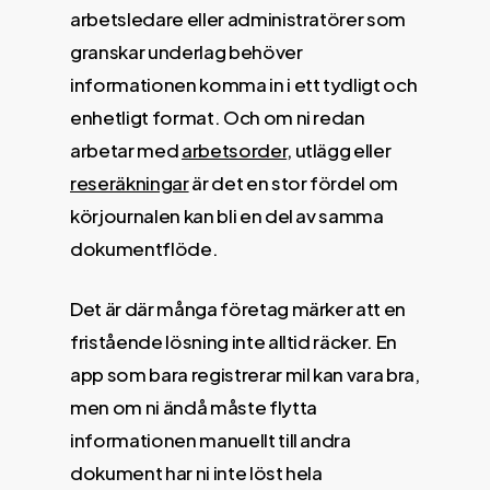
arbetsledare eller administratörer som
granskar underlag behöver
informationen komma in i ett tydligt och
enhetligt format. Och om ni redan
arbetar med
arbetsorder
, utlägg eller
reseräkningar
är det en stor fördel om
körjournalen kan bli en del av samma
dokumentflöde.
Det är där många företag märker att en
fristående lösning inte alltid räcker. En
app som bara registrerar mil kan vara bra,
men om ni ändå måste flytta
informationen manuellt till andra
dokument har ni inte löst hela