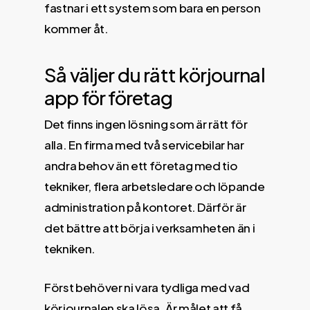
fastnar i ett system som bara en person
kommer åt.
Så väljer du rätt körjournal
app för företag
Det finns ingen lösning som är rätt för
alla. En firma med två servicebilar har
andra behov än ett företag med tio
tekniker, flera arbetsledare och löpande
administration på kontoret. Därför är
det bättre att börja i verksamheten än i
tekniken.
Först behöver ni vara tydliga med vad
körjournalen ska lösa. Är målet att få