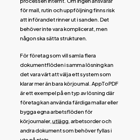
processen internt. Om ingen ansvarar
för mall, rutin och uppföljning finns risk
att införandet rinner ut i sanden. Det
behöver inte vara komplicerat, men
någon ska sätta strukturen.
För företag som vill samla flera
dokumentflöden i samma lösning kan
det vara värt att välja ett system som
klarar mer än bara körjournal. AppToPDF
är ett exempel på en typ av lösning där
företag kan använda färdiga mallar eller
bygga egna arbetsflöden för
körjournaler,
utlägg
, arbetsorder och
andra dokument som behöver fyllas i
ute på plats.