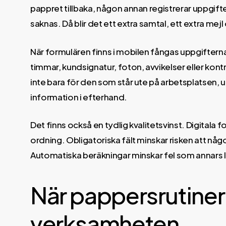
pappret tillbaka, någon annan registrerar uppgift
saknas. Då blir det ett extra samtal, ett extra mejl
När formulären finns i mobilen fångas uppgifterna
timmar, kundsignatur, foton, avvikelser eller kontr
inte bara för den som står ute på arbetsplatsen, 
information i efterhand.
Det finns också en tydlig kvalitetsvinst. Digitala fo
ordning. Obligatoriska fält minskar risken att någ
Automatiska beräkningar minskar fel som annars l
När pappersrutiner
verksamheten