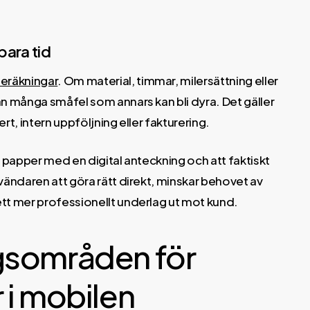
bara tid
eräkningar
. Om material, timmar, milersättning eller
an många småfel som annars kan bli dyra. Det gäller
ert, intern uppföljning eller fakturering.
ta papper med en digital anteckning och att faktiskt
vändaren att göra rätt direkt, minskar behovet av
 ett mer professionellt underlag ut mot kund.
gsområden för
 i mobilen