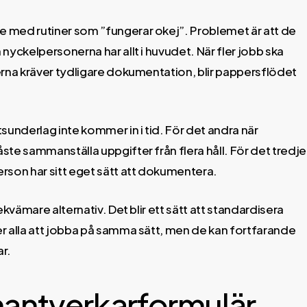
 med rutiner som ”fungerar okej”. Problemet är att de
nyckelpersonerna har allt i huvudet. När fler jobb ska
derna kräver tydligare dokumentation, blir pappersflödet
tsunderlag inte kommer in i tid. För det andra när
te sammanställa uppgifter från flera håll. För det tredje
erson har sitt eget sätt att dokumentera.
kvämare alternativ. Det blir ett sätt att standardisera
per alla att jobba på samma sätt, men de kan fortfarande
r.
 hantverkarformulär