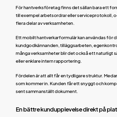
För hantverksföretag finns det sällan bara ett f
till exempel arbetsordrar eller serviceprotokoll,
flera delar av verksamheten.
Ett mobilt hantverkarformulär kan användas för da
kundgodkännanden, tilläggsarbeten, egenkontroll
många verksamheter blir det också ett naturligt sä
eller enklare intern rapportering.
Fördelen är att allt får en tydligare struktur. Med
som kommer in. Kunden får ett snyggt och komplett 
sent sammanställt dokument.
En bättre kundupplevelse direkt på pla