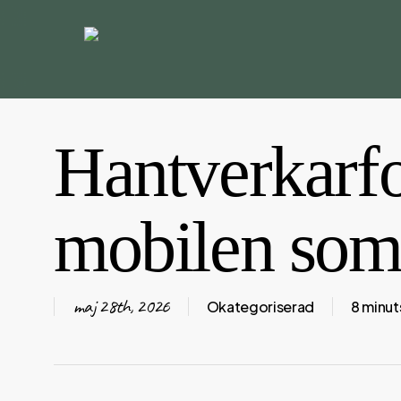
Skip
to
main
content
Hantverkarfo
mobilen som 
maj 28th, 2026
Okategoriserad
8 minut