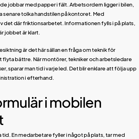
de jobbar med papper i fält. Arbetsordern ligger i bilen,
a senare tolka handstilen på kontoret. Med
det där friktionsarbetet. Informationen fylls i på plats,
är jobbet är klart.
siktning är det här sällan en fråga om teknik för
t flyta bättre. När montörer, tekniker och arbetsledare
 sparar man tid i varje led. Det blir enklare att följa upp
nistration i efterhand.
rmulär i mobilen
t
a tid. En medarbetare fyller i något på plats, tar med