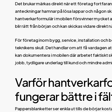
Det brukar märkas direkt när ett företag fortfaran
anteckningar hamnar på lösa lappar och någon sk
hantverkarformulär i mobilen försvinner mycket av 
blir rätt från början och kan skickas vidare direkt n
För företag inom bygg, service, installation och be
teknikens skull. Det handlar om att få vardagen at
kan dokumentera i mobilen där arbetet faktiskt sker,
jobb, tydligare underlag till kund och mindre admi
Varför hantverkarfo
fungerar bättre i fäl
Pappersblanketter ser enkla ut tills de börjar kost