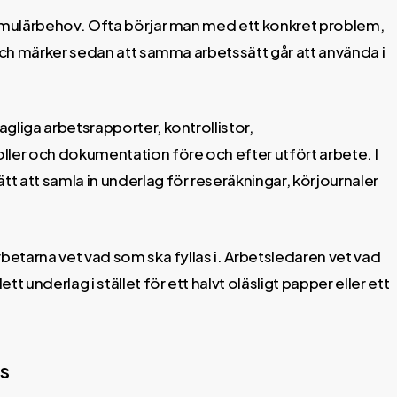
ormulärbehov. Ofta börjar man med ett konkret problem,
 och märker sedan att samma arbetssätt går att använda i
gliga arbetsrapporter, kontrollistor,
er och dokumentation före och efter utfört arbete. I
tt att samla in underlag för reseräkningar, körjournaler
arbetarna vet vad som ska fyllas i. Arbetsledaren vet vad
underlag i stället för ett halvt oläsligt papper eller ett
ts