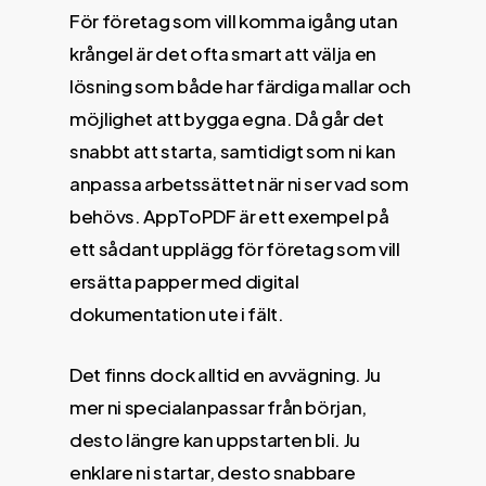
För företag som vill komma igång utan
krångel är det ofta smart att välja en
lösning som både har färdiga mallar och
möjlighet att bygga egna. Då går det
snabbt att starta, samtidigt som ni kan
anpassa arbetssättet när ni ser vad som
behövs. AppToPDF är ett exempel på
ett sådant upplägg för företag som vill
ersätta papper med digital
dokumentation ute i fält.
Det finns dock alltid en avvägning. Ju
mer ni specialanpassar från början,
desto längre kan uppstarten bli. Ju
enklare ni startar, desto snabbare