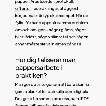
papper. Arbetsorder, protokoll,
offerter
, reseräkningar, utlägg och
körjournaler är typiska exempel. När de
fylls i för hand uppstår samma problem
om och om igen – något glöms, något
blir svårläst, någon räknar fel och någon
annan måste skriva in allt en gång till.
Hur digitaliserar man
pappersarbete i
praktiken?
Man gör det inte genom att bara skanna
gamla blanketter och kalla dem digitala.
Det ger ofta samma process, bara i PDF-
format. Vill man faktiskt spara tid