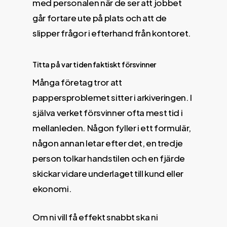
med personalen när de ser att jobbet
går fortare ute på plats och att de
slipper frågor i efterhand från kontoret.
Titta på var tiden faktiskt försvinner
Många företag tror att
pappersproblemet sitter i arkiveringen. I
själva verket försvinner ofta mest tid i
mellanleden. Någon fyller i ett formulär,
någon annan letar efter det, en tredje
person tolkar handstilen och en fjärde
skickar vidare underlaget till kund eller
ekonomi.
Om ni vill få effekt snabbt ska ni