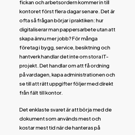
fickan och arbetsordern kommer in till
kontoret först flera dagar senare. Det är
ofta så frågan börjar i praktiken: hur
digitaliserar man pappersarbete utan att
skapa ännu mer jobb? För många
företag i bygg, service, besiktning och
hantverk handlar det inte om stora IT-
projekt. Det handlar om att få ordning
på vardagen, kapa administrationen och
se till att rätt uppgifter följer med direkt
från fält till kontor.
Det enklaste svaret är att börja med de
dokument som används mest och
kostar mest tid när de hanteras på