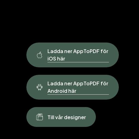
Ladda ner AppToPDF för
iOS här
Ladda ner AppToPDF för
Android här
T
i
l
l
v
å
r
d
e
s
i
g
n
e
r