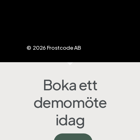
Kontakt oss
kontaktformulär
info@apptopdf.com
©
2026
Frostcode AB
Boka ett
demomöte
idag