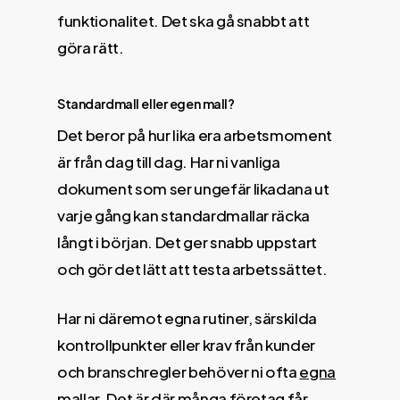
funktionalitet. Det ska gå snabbt att
göra rätt.
Standardmall eller egen mall?
Det beror på hur lika era arbetsmoment
är från dag till dag. Har ni vanliga
dokument som ser ungefär likadana ut
varje gång kan standardmallar räcka
långt i början. Det ger snabb uppstart
och gör det lätt att testa arbetssättet.
Har ni däremot egna rutiner, särskilda
kontrollpunkter eller krav från kunder
och branschregler behöver ni ofta
egna
mallar
. Det är där många företag får