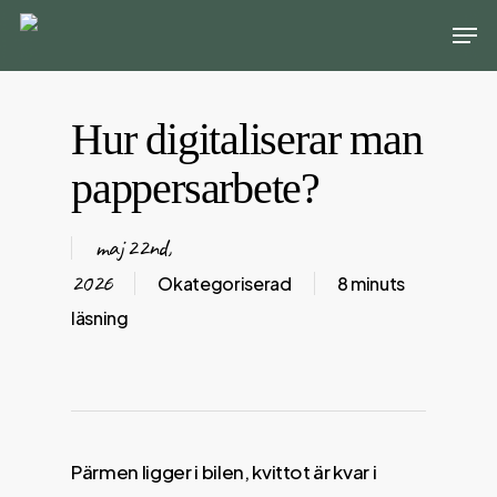
Skip
Men
to
main
content
Hur digitaliserar man
pappersarbete?
maj 22nd,
2026
Okategoriserad
8 minuts
läsning
Pärmen ligger i bilen, kvittot är kvar i