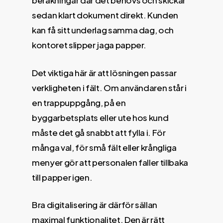
beräkningar där det behövs och skickar
sedan klart dokument direkt. Kunden
kan få sitt underlag samma dag, och
kontoret slipper jaga papper.
Det viktiga här är att lösningen passar
verkligheten i fält. Om användaren står i
en trappuppgång, på en
byggarbetsplats eller ute hos kund
måste det gå snabbt att fylla i. För
många val, för små fält eller krångliga
menyer gör att personalen faller tillbaka
till papper igen.
Bra digitalisering är därför sällan
maximal funktionalitet. Den är rätt