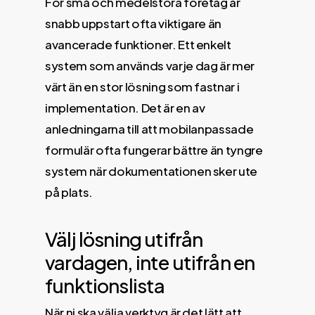
För små och medelstora företag är
snabb uppstart ofta viktigare än
avancerade funktioner. Ett enkelt
system som används varje dag är mer
värt än en stor lösning som fastnar i
implementation. Det är en av
anledningarna till att mobilanpassade
formulär ofta fungerar bättre än tyngre
system när dokumentationen sker ute
på plats.
Välj lösning utifrån
vardagen, inte utifrån en
funktionslista
När ni ska välja verktyg är det lätt att